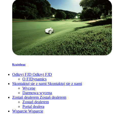
Krajobraz
Odkryj FJD
Odkryj FJD
O FJDynamics
Skontaktuj się z nami
Skontaktuj się z nami
Wycenę
Darmowa wycena
Zostań dealerem
Zostań dealerem
Zostań dealerem
Portal dealera
Wsparcie
Wsparcie