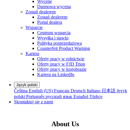
Wycenę
Darmowa wycena
Zostań dealerem
Zostań dealerem
Portal dealera
Wsparcie
Centrum wsparcia
Wysyłka i stawki
Polityka posprzedażowa
Counterfeit Product Warning
Kariera
Oferty pracy w rolnictwie
Oferty pracy w FJD Trion
Oferty pracy w krajobrazie
Kariera na LinkedIn
Język polski
Čeština
English (US)
Français
Deutsch
Italiano
日本語
Język
polski
Português
русский язык
Español
Türkçe
Skontaktuj się z nami
About Us