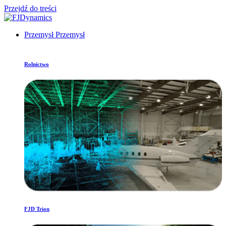
Przejdź do treści
Przemysł
Przemysł
Rolnictwo
FJD Trion