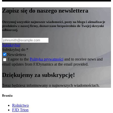
Zapisz się do naszego newslettera
Otrzymuj wszystkie najnowsze wiadomości, posty na blogu i aktualizacje
produktów z naszej firmy, dostarczane bezpośrednio do Twojej skrzynki
odbiorczej.
Subskrybuj
Subskrybuj do
*
Newslettera
I agree to the
Polityka prywatności
and to receive news and
email updates from FJDynamics at the email provided.
Dziękujemy za subskrypcję!
Teraz będziesz informowany o najnowszych wiadomościach.
Branża
Rolnictwo
FJD Trion