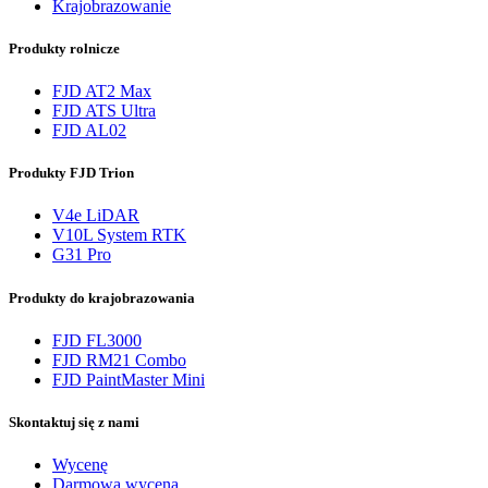
Krajobrazowanie
Produkty rolnicze
FJD AT2 Max
FJD ATS Ultra
FJD AL02
Produkty FJD Trion
V4e LiDAR
V10L System RTK
G31 Pro
Produkty do krajobrazowania
FJD FL3000
FJD RM21 Combo
FJD PaintMaster Mini
Skontaktuj się z nami
Wycenę
Darmowa wycena