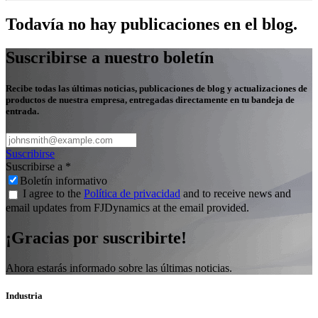
Todavía no hay publicaciones en el blog.
Suscribirse a nuestro boletín
Recibe todas las últimas noticias, publicaciones de blog y actualizaciones de
productos de nuestra empresa, entregadas directamente en tu bandeja de
entrada.
Suscribirse
Suscribirse a
*
Boletín informativo
I agree to the
Política de privacidad
and to receive news and
email updates from FJDynamics at the email provided.
¡Gracias por suscribirte!
Ahora estarás informado sobre las últimas noticias.
Industria