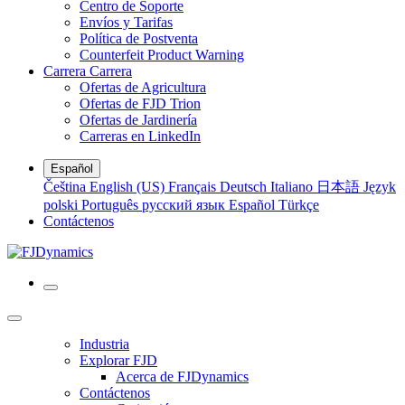
Centro de Soporte
Envíos y Tarifas
Política de Postventa
Counterfeit Product Warning
Carrera
Carrera
Ofertas de Agricultura
Ofertas de FJD Trion
Ofertas de Jardinería
Carreras en LinkedIn
Español
Čeština
English (US)
Français
Deutsch
Italiano
日本語
Język
polski
Português
русский язык
Español
Türkçe
Contáctenos
Industria
Explorar FJD
Acerca de FJDynamics
Contáctenos