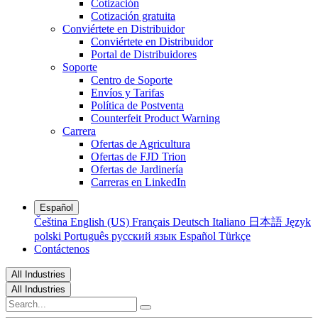
Cotización
Cotización gratuita
Conviértete en Distribuidor
Conviértete en Distribuidor
Portal de Distribuidores
Soporte
Centro de Soporte
Envíos y Tarifas
Política de Postventa
Counterfeit Product Warning
Carrera
Ofertas de Agricultura
Ofertas de FJD Trion
Ofertas de Jardinería
Carreras en LinkedIn
Español
Čeština
English (US)
Français
Deutsch
Italiano
日本語
Język
polski
Português
русский язык
Español
Türkçe
Contáctenos
All Industries
All Industries