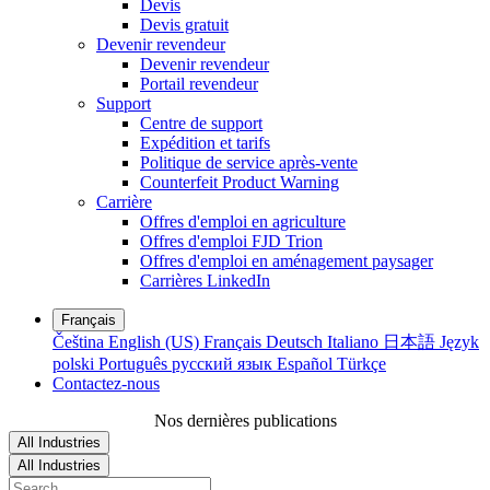
Devis
Devis gratuit
Devenir revendeur
Devenir revendeur
Portail revendeur
Support
Centre de support
Expédition et tarifs
Politique de service après-vente
Counterfeit Product Warning
Carrière
Offres d'emploi en agriculture
Offres d'emploi FJD Trion
Offres d'emploi en aménagement paysager
Carrières LinkedIn
Français
Čeština
English (US)
Français
Deutsch
Italiano
日本語
Język
polski
Português
русский язык
Español
Türkçe
Contactez-nous
Nos dernières publications
All Industries
All Industries