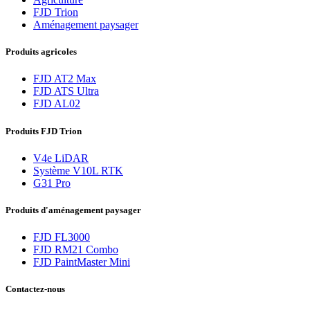
FJD Trion
Aménagement paysager
Produits agricoles
FJD AT2 Max
FJD ATS Ultra
FJD AL02
Produits FJD Trion
V4e LiDAR
Système V10L RTK
G31 Pro
Produits d'aménagement paysager
FJD FL3000
FJD RM21 Combo
FJD PaintMaster Mini
Contactez-nous