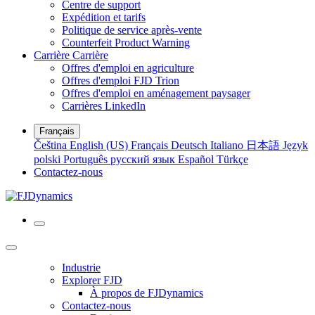
Centre de support
Expédition et tarifs
Politique de service après-vente
Counterfeit Product Warning
Carrière
Carrière
Offres d'emploi en agriculture
Offres d'emploi FJD Trion
Offres d'emploi en aménagement paysager
Carrières LinkedIn
Français
Čeština
English (US)
Français
Deutsch
Italiano
日本語
Język
polski
Português
русский язык
Español
Türkçe
Contactez-nous
Industrie
Explorer FJD
À propos de FJDynamics
Contactez-nous