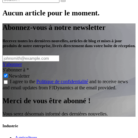
Aucun article pour le moment.
Abonnez-vous à notre newsletter
Recevez toutes les dernières nouvelles, articles de blog et mises à jour
produits de notre entreprise, livrés directement dans votre boîte de réception.
S'abonner
S'abonner à
*
Newsletter
I agree to the
Politique de confidentialité
and to receive news
and email updates from FJDynamics at the email provided.
Merci de vous être abonné !
Vous serez désormais informé des dernières nouvelles.
Industrie
Agriculture